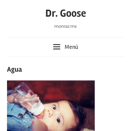
Saltar
Dr. Goose
al
contenido
monraz.mx
Menú
Agua