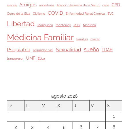
Amigos
CBD
alegria
anhedonia
Atención Primaria de la Salud
calle
COVID
Cerro de la Silla
Ciclismo
Enfermedad Renal Cronica
EVC
Libertad
Mariguana
Monterrey
MTY
Médicina
Médicina Familiar
Parálisis
placer
sueño
Psiquiatria
Sexualidad
TDAH
seguridad vial
UMF
transgresor
Ética
agosto 2026
D
L
M
X
J
V
S
1
2
3
4
5
6
7
8