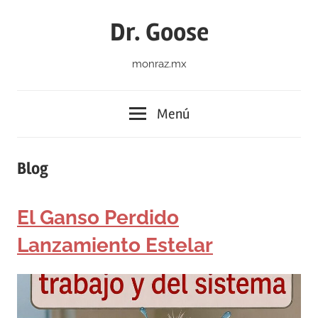
Saltar
Dr. Goose
al
contenido
monraz.mx
Menú
Blog
El Ganso Perdido
Lanzamiento Estelar