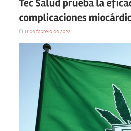
Tec Salud prueba la eficac
complicaciones miocárdi
El
11 de febrero de 2022
Por
En
Gustavo
Blog
,
Monraz
Medicina