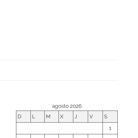
agosto 2026
D
L
M
X
J
V
S
1