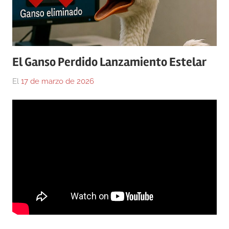
El Ganso Perdido Lanzamiento Estelar
El
17 de marzo de 2026
Por
En
Gustavo
Blog
,
Monraz
El
Ganso
Perdido
,
Medicina