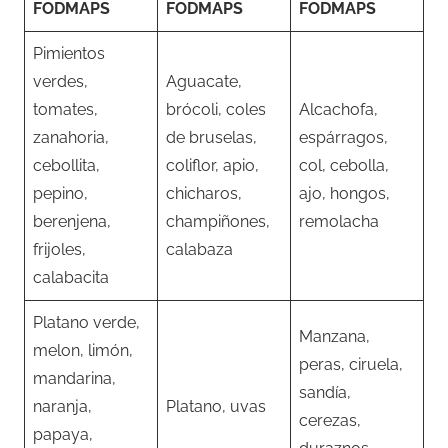
FODMAPS
FODMAPS
FODMAPS
Pimientos
verdes,
Aguacate,
tomates,
brócoli, coles
Alcachofa,
zanahoria,
de bruselas,
espárragos,
cebollita,
coliflor, apio,
col, cebolla,
pepino,
chicharos,
ajo, hongos,
berenjena,
champiñones,
remolacha
frijoles,
calabaza
calabacita
Platano verde,
Manzana,
melon, limón,
peras, ciruela,
mandarina,
sandía,
naranja,
Platano, uvas
cerezas,
papaya,