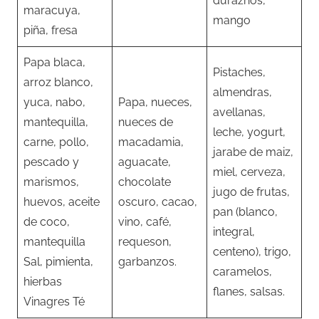
duraznos,
maracuya,
mango
piña, fresa
Papa blaca,
Pistaches,
arroz blanco,
almendras,
yuca, nabo,
Papa, nueces,
avellanas,
mantequilla,
nueces de
leche, yogurt,
carne, pollo,
macadamia,
jarabe de maiz,
pescado y
aguacate,
miel, cerveza,
marismos,
chocolate
jugo de frutas,
huevos, aceite
oscuro, cacao,
pan (blanco,
de coco,
vino, café,
integral,
mantequilla
requeson,
centeno), trigo,
Sal, pimienta,
garbanzos.
caramelos,
hierbas
flanes, salsas.
Vinagres Té