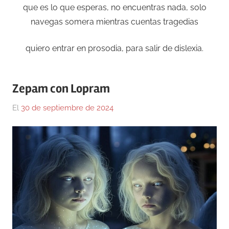
que es lo que esperas, no encuentras nada, solo
navegas somera mientras cuentas tragedias
quiero entrar en prosodia, para salir de dislexia.
Zepam con Lopram
El
30 de septiembre de 2024
Por
En
Gustavo
Blog
,
Monraz
Medicina
,
Olvidada
poesía