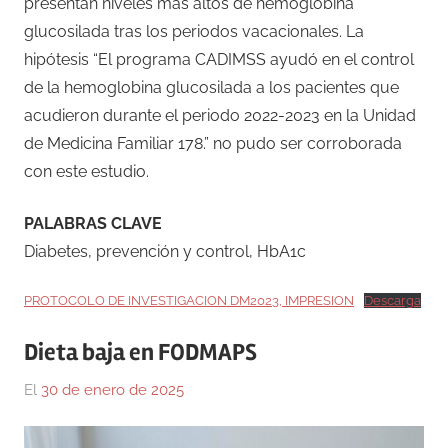
presentan niveles más altos de hemoglobina
glucosilada tras los periodos vacacionales. La
hipótesis “El programa CADIMSS ayudó en el control
de la hemoglobina glucosilada a los pacientes que
acudieron durante el periodo 2022-2023 en la Unidad
de Medicina Familiar 178.” no pudo ser corroborada
con este estudio.
PALABRAS CLAVE
Diabetes, prevención y control, HbA1c
PROTOCOLO DE INVESTIGACION DM2023, IMPRESION
Descarga
Dieta baja en FODMAPS
El
30 de enero de 2025
Por
En
Gustavo
Medicina
Monraz