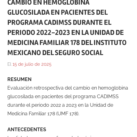
CAMBIO EN HEMOGLOBINA
GLUCOSILADA EN PACIENTES DEL
PROGRAMA CADIMSS DURANTE EL
PERIODO 2022-2023 EN LA UNIDAD DE
MEDICINA FAMILIAR 178 DEL INSTITUTO
MEXICANO DEL SEGURO SOCIAL
El
15 de julio de 2025
Por
En
Gustavo
Blog
,
RESUMEN
Monraz
Ensayos
,
Evaluación retrospectiva del cambio en hemoglobina
Medicina
glucosilada en pacientes del programa CADIMSS
durante el periodo 2022 a 2023 en la Unidad de
Medicina Familiar 178 (UMF 178).
ANTECEDENTES