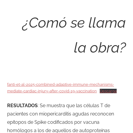
¿Comó se llama
la obra?
fanti-et-al-2025-combined-adaptive-immune-mechanisms-
mediate-cardiac-injury-after-covid-19-vaccination
Descarga
RESULTADOS
: Se muestra que las células T de
pacientes con miopericarditis agudas reconocen
epítopos de Spike codificados por vacuna
homólogos a los de aquellos de autoproteínas