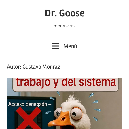
Saltar
Dr. Goose
al
contenido
monraz.mx
Menú
Autor:
Gustavo Monraz