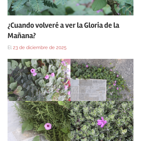
¿Cuando volveré a ver la Gloria de la
Mañana?
El
23 de diciembre de 2025
Por
En
Gustavo
Fotografía
,
Monraz
Olvidada
poesía