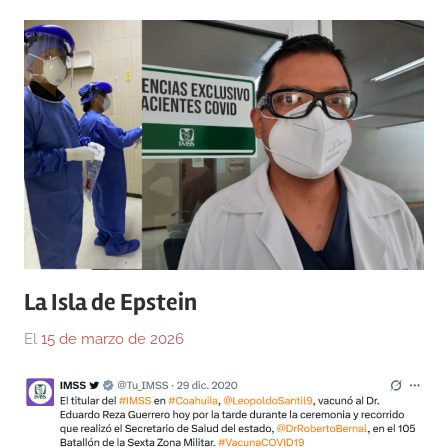
La Isla de Epstein
El
15 de marzo de 2026
Por
En
Gustavo
Blog
,
Monraz
Medicina