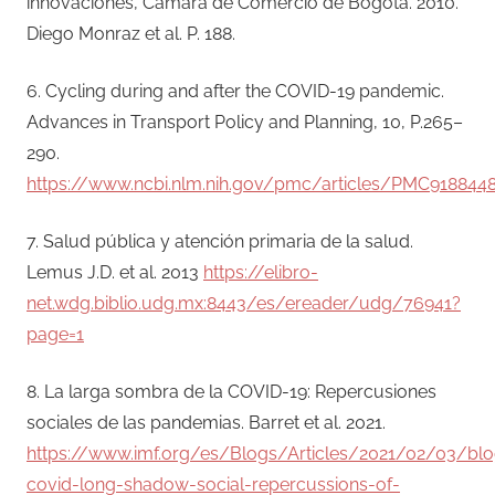
innovaciones, Camara de Comercio de Bogotá. 2010.
Diego Monraz et al. P. 188.
6. Cycling during and after the COVID-19 pandemic.
Advances in Transport Policy and Planning, 10, P.265–
290.
https://www.ncbi.nlm.nih.gov/pmc/articles/PMC918844
7. Salud pública y atención primaria de la salud.
Lemus J.D. et al. 2013
https://elibro-
net.wdg.biblio.udg.mx:8443/es/ereader/udg/76941?
page=1
8. La larga sombra de la COVID-19: Repercusiones
sociales de las pandemias. Barret et al. 2021.
https://www.imf.org/es/Blogs/Articles/2021/02/03/blo
covid-long-shadow-social-repercussions-of-