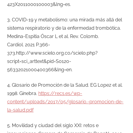
423X2011000100003&lng=es.
3. COVID-19 y metabolismo: una mirada más allá del
sistema respiratorio y de la enfermedad trombótica.
Medina-Espitia Óscar L et al. Rev. Colomb.
Cardiol. 2021 P.366-
373.http://www.scielo.org.co/scielo.php?
script=sci_arttext&pid=S0120-
56332021000400366&lng=en.
4. Glosario de Promoción de la Salud. EG Lopez et al.
1998. Ginebra.
https://recs.es/wp-
content/uploads/2017/05/glosario.-promocion-de-
la-salud.pdf
5. Movilidad y ciudad del siglo XXI: retos e