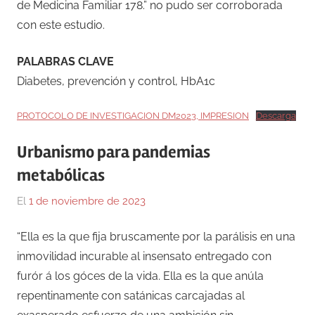
de Medicina Familiar 178.” no pudo ser corroborada
con este estudio.
PALABRAS CLAVE
Diabetes, prevención y control, HbA1c
PROTOCOLO DE INVESTIGACION DM2023, IMPRESION
Descarga
Urbanismo para pandemias
metabólicas
El
1 de noviembre de 2023
Por
En
Gustavo
Blog
,
“Ella es la que fija bruscamente por la parálisis en una
Monraz
Ensayos
,
inmovilidad incurable al insensato entregado con
Medicina
furór á los góces de la vida. Ella es la que anúla
repentinamente con satánicas carcajadas al