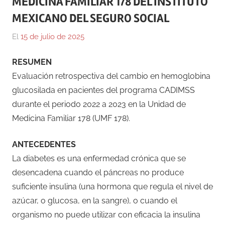
MEDICINA FAMILIAR 178 DEL INSTITUTO
MEXICANO DEL SEGURO SOCIAL
El
15 de julio de 2025
Por
En
Gustavo
Blog
,
RESUMEN
Monraz
Ensayos
,
Evaluación retrospectiva del cambio en hemoglobina
Medicina
glucosilada en pacientes del programa CADIMSS
durante el periodo 2022 a 2023 en la Unidad de
Medicina Familiar 178 (UMF 178).
ANTECEDENTES
La diabetes es una enfermedad crónica que se
desencadena cuando el páncreas no produce
suficiente insulina (una hormona que regula el nivel de
azúcar, o glucosa, en la sangre), o cuando el
organismo no puede utilizar con eficacia la insulina