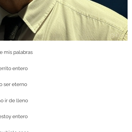
e mis palabras
rrito entero
o ser eterno
o ir de lleno
estoy entero