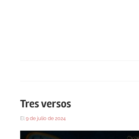
Saltar
al
contenido
Tres versos
El
9 de julio de 2024
Por
En
Gustavo
Blog
,
Monraz
Olvidada