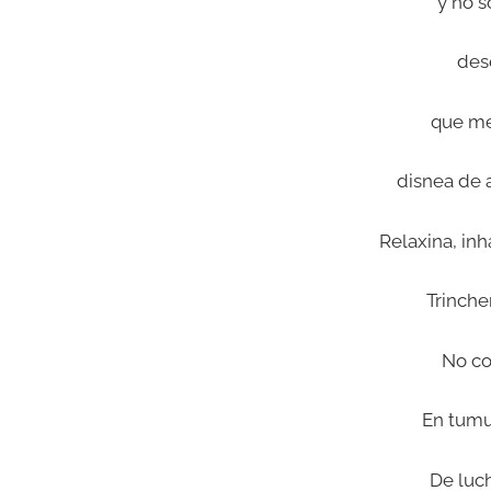
y no s
des
que me
disnea de 
Relaxina, inh
Trinche
No co
En tumu
De luc