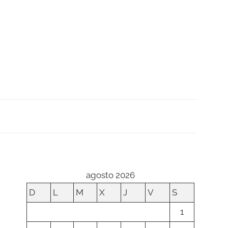
agosto 2026
D
L
M
X
J
V
S
1