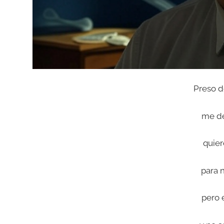
Preso d
me de
quier
para n
pero 