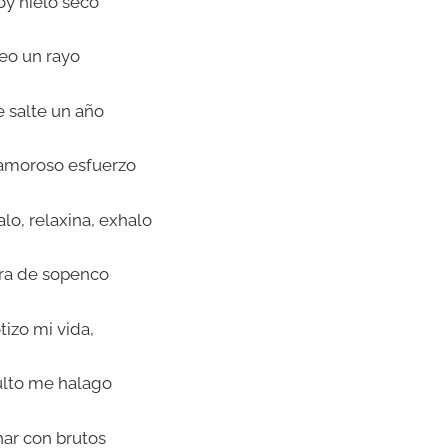
oy hielo seco
eo un rayo
 salte un año
amoroso esfuerzo
alo, relaxina, exhalo
ra de sopenco
tizo mi vida,
lto me halago
har con brutos