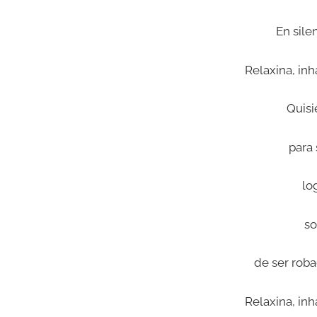
En sile
Relaxina, inh
Quisi
para
lo
so
de ser rob
Relaxina, inh