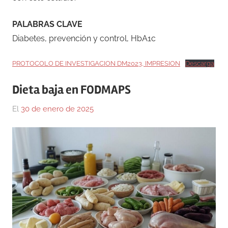
PALABRAS CLAVE
Diabetes, prevención y control, HbA1c
PROTOCOLO DE INVESTIGACION DM2023, IMPRESION
Descarga
Dieta baja en FODMAPS
El
30 de enero de 2025
Por
En
Gustavo
Medicina
Monraz