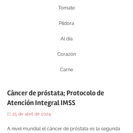
Tomate
Píldora
Al día
Corazón
Carne
Cáncer de próstata; Protocolo de
Atención Integral IMSS
El
25 de abril de 2024
Por
En
Gustavo
Blog
,
A nivel mundial el cáncer de próstata es la segunda
Monraz
Medicina