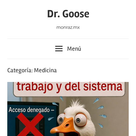
Saltar
Dr. Goose
al
contenido
monraz.mx
Menú
Categoría:
Medicina