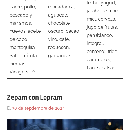
leche, yogurt,
carne, pollo,
macadamia,
jarabe de maiz,
pescado y
aguacate,
miel, cerveza,
marismos,
chocolate
jugo de frutas,
huevos, aceite
oscuro, cacao,
pan (blanco,
de coco,
vino, café,
integral,
mantequilla
requeson,
centeno), trigo,
Sal, pimienta,
garbanzos.
caramelos,
hierbas
flanes, salsas.
Vinagres Té
Zepam con Lopram
El
30 de septiembre de 2024
Por
En
Gustavo
Blog
,
Monraz
Medicina
,