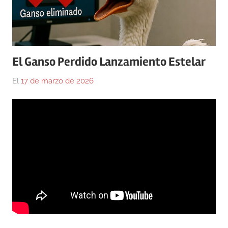
El Ganso Perdido Lanzamiento Estelar
El
17 de marzo de 2026
Por
En
Gustavo
Blog
,
Monraz
El
Ganso
Perdido
,
Medicina