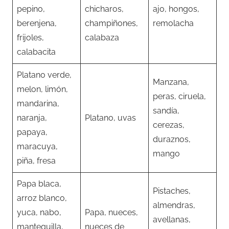
pepino,
chicharos,
ajo, hongos,
berenjena,
champiñones,
remolacha
frijoles,
calabaza
calabacita
Platano verde,
Manzana,
melon, limón,
peras, ciruela,
mandarina,
sandía,
naranja,
Platano, uvas
cerezas,
papaya,
duraznos,
maracuya,
mango
piña, fresa
Papa blaca,
Pistaches,
arroz blanco,
almendras,
yuca, nabo,
Papa, nueces,
avellanas,
mantequilla,
nueces de