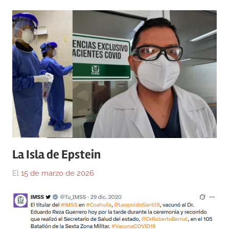
La Isla de Epstein
El
15 de marzo de 2026
Por
En
Gustavo
Blog
,
Monraz
Medicina