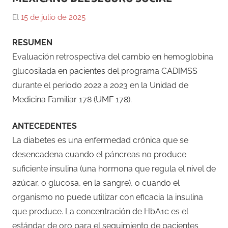
El
15 de julio de 2025
Por
En
Gustavo
Blog
,
RESUMEN
Monraz
Ensayos
,
Evaluación retrospectiva del cambio en hemoglobina
Medicina
glucosilada en pacientes del programa CADIMSS
durante el periodo 2022 a 2023 en la Unidad de
Medicina Familiar 178 (UMF 178).
ANTECEDENTES
La diabetes es una enfermedad crónica que se
desencadena cuando el páncreas no produce
suficiente insulina (una hormona que regula el nivel de
azúcar, o glucosa, en la sangre), o cuando el
organismo no puede utilizar con eficacia la insulina
que produce. La concentración de HbA1c es el
estándar de oro para el seguimiento de pacientes