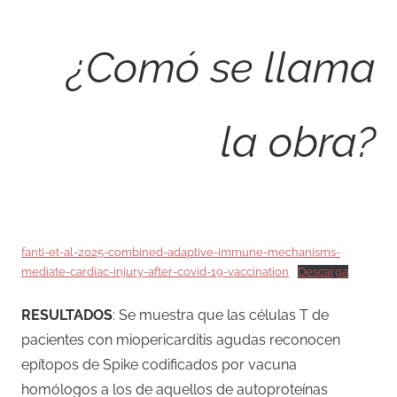
¿Comó se llama
la obra?
fanti-et-al-2025-combined-adaptive-immune-mechanisms-
mediate-cardiac-injury-after-covid-19-vaccination
Descarga
RESULTADOS
: Se muestra que las células T de
pacientes con miopericarditis agudas reconocen
epítopos de Spike codificados por vacuna
homólogos a los de aquellos de autoproteínas