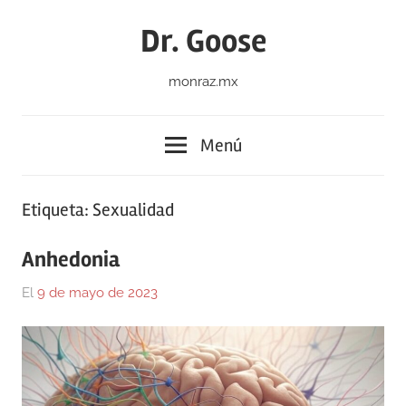
Saltar
Dr. Goose
al
contenido
monraz.mx
Menú
Etiqueta:
Sexualidad
Anhedonia
El
9 de mayo de 2023
Por
En
Gustavo
Blog
Monraz