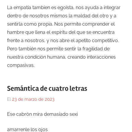
La empatía tambien es egoísta, nos ayuda a integrar
dentro de nosotros mismos la maldad del otro y a
sentirla como propia. Nos permite comprender el
hambre que llena el espíritu del que se encuentra
frente a nosotros, y nos abre el apetito competitivo.
Pero también nos permite sentir la fragilidad de
nuestra condición humana, creando interacciones
compasivas.
Semántica de cuatro letras
El
23 de marzo de 2023
Por
En
Gustavo
Blog
,
Ese cabrón mira demasiado sexi
Monraz
Olvidada
poesía
amarrenle los ojos