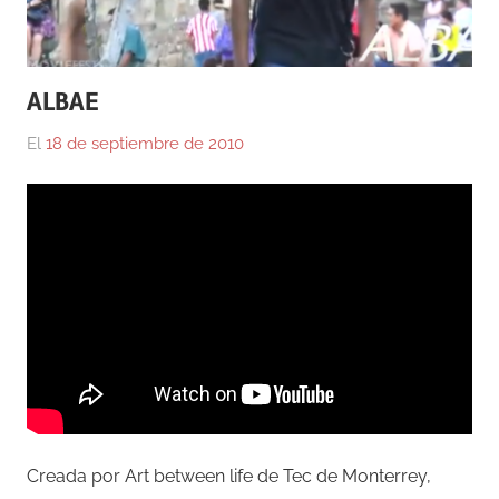
ALBAE
El
18 de septiembre de 2010
Por
En
Gustavo
Youtube
Monraz
Creada por Art between life de Tec de Monterrey,