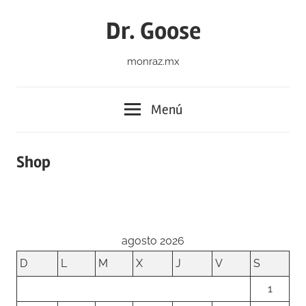
Saltar
Dr. Goose
al
contenido
monraz.mx
Menú
Shop
agosto 2026
D
L
M
X
J
V
S
1