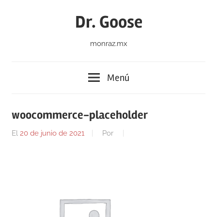
Saltar
Dr. Goose
al
contenido
monraz.mx
Menú
woocommerce-placeholder
El
20 de junio de 2021
Por