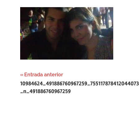
Navegación
Entrada anterior
10984624_491886760967259_755117878412044073
de
_n_491886760967259
entradas