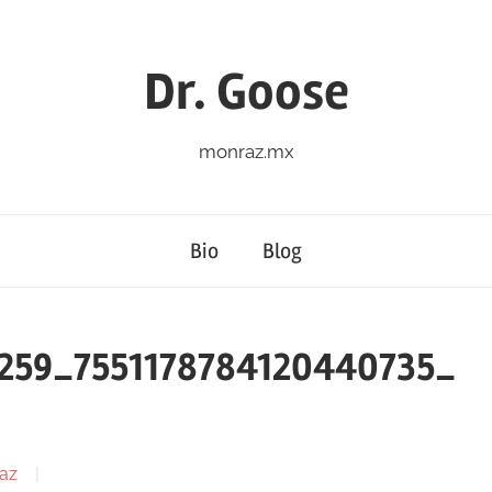
Dr. Goose
monraz.mx
Bio
Blog
259_7551178784120440735_
az