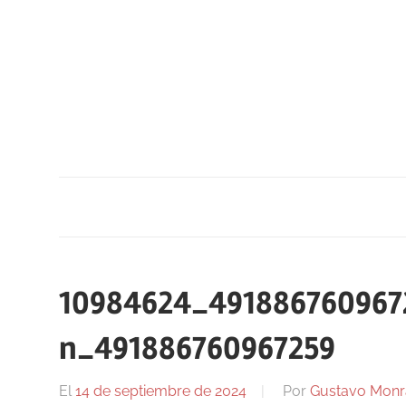
Saltar
al
contenido
10984624_491886760967
n_491886760967259
El
14 de septiembre de 2024
Por
Gustavo Monr