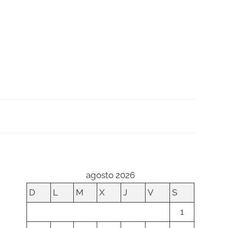
agosto 2026
D
L
M
X
J
V
S
1