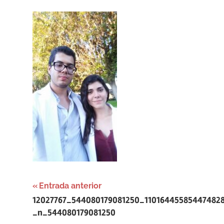
Navegación
Entrada anterior
12027767_544080179081250_11016445585447482
de
_n_544080179081250