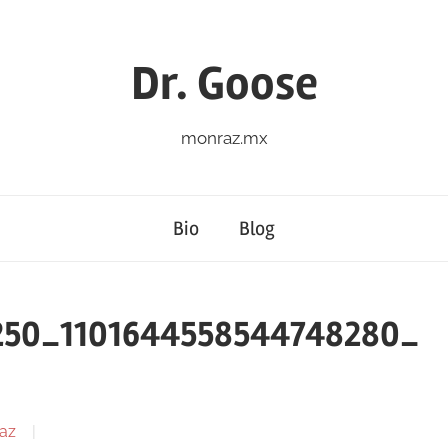
Dr. Goose
monraz.mx
Bio
Blog
250_1101644558544748280_
az