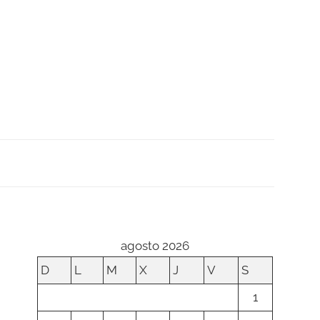
agosto 2026
D
L
M
X
J
V
S
1