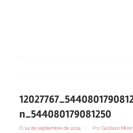
Saltar
al
contenido
12027767_544080179081
n_544080179081250
El
14 de septiembre de 2024
Por
Gustavo Monr