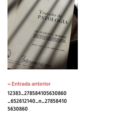
Navegación
Entrada anterior
12383_278584105630860
de
_652612140_n_27858410
entradas
5630860