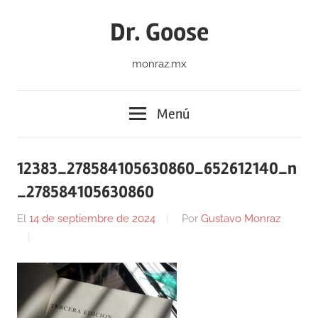
Saltar
Dr. Goose
al
contenido
monraz.mx
Menú
12383_278584105630860_652612140_n
_278584105630860
El
14 de septiembre de 2024
Por
Gustavo Monraz