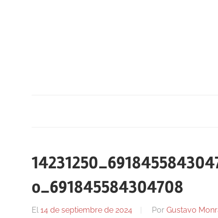
Saltar
al
contenido
14231250_691845584304
o_691845584304708
El
14 de septiembre de 2024
Por
Gustavo Monr