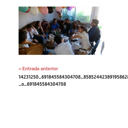
Navegación
Entrada anterior
14231250_691845584304708_85852442389195862
de
_o_691845584304708
entradas