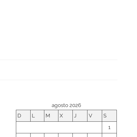
agosto 2026
D
L
M
X
J
V
S
1