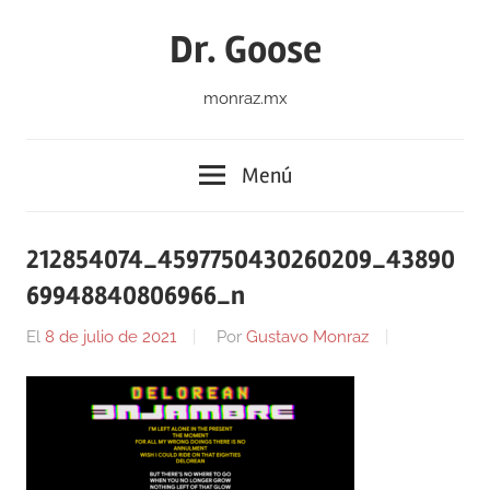
Saltar
Dr. Goose
al
contenido
monraz.mx
Menú
212854074_4597750430260209_43890
69948840806966_n
El
8 de julio de 2021
Por
Gustavo Monraz