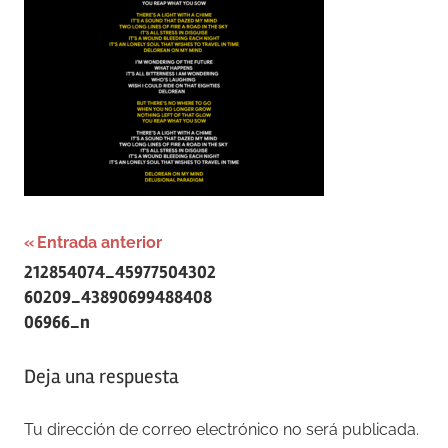
Navegación
Entrada anterior
212854074_45977504302
de
60209_43890699488408
entradas
06966_n
Deja una respuesta
Tu dirección de correo electrónico no será publicada.