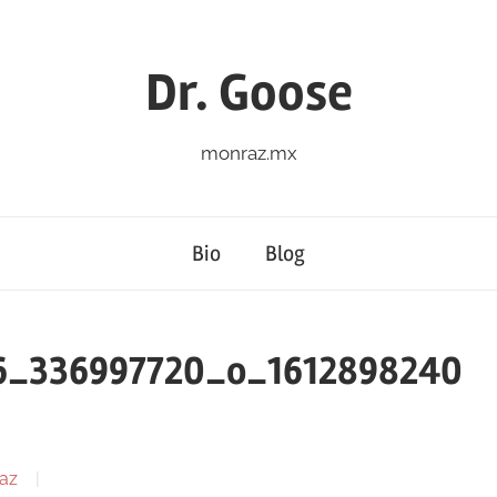
Dr. Goose
monraz.mx
Bio
Blog
6_336997720_o_1612898240
az