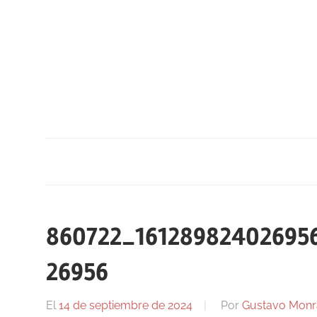
Saltar
al
contenido
860722_16128982402695
26956
El
14 de septiembre de 2024
Por
Gustavo Monr