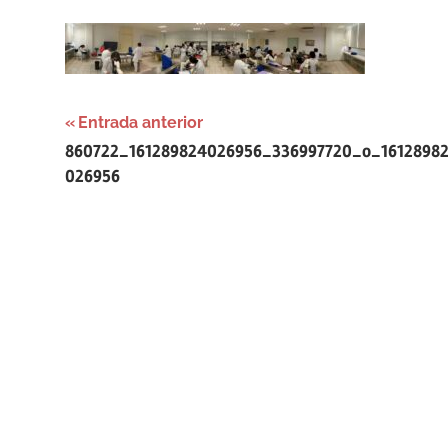
Navegación
Entrada anterior
860722_161289824026956_336997720_o_1612898
de
026956
entradas