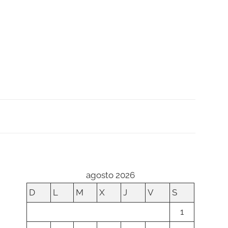
agosto 2026
D
L
M
X
J
V
S
1