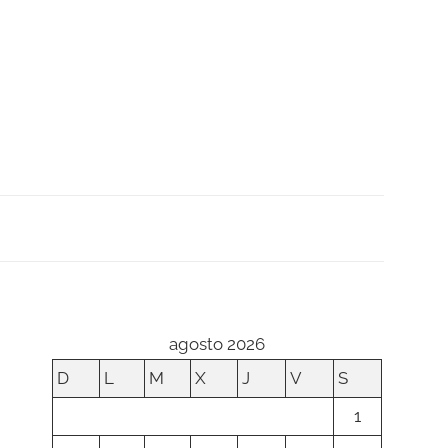
agosto 2026
D
L
M
X
J
V
S
1