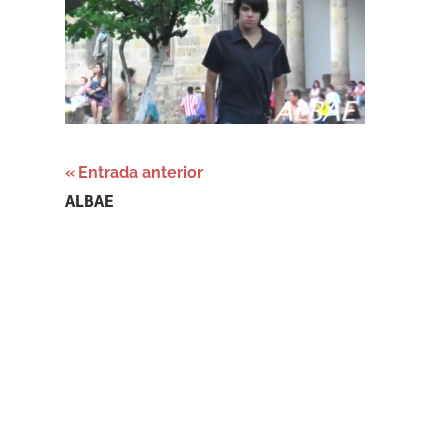
Navegación
Entrada anterior
ALBAE
de
entradas