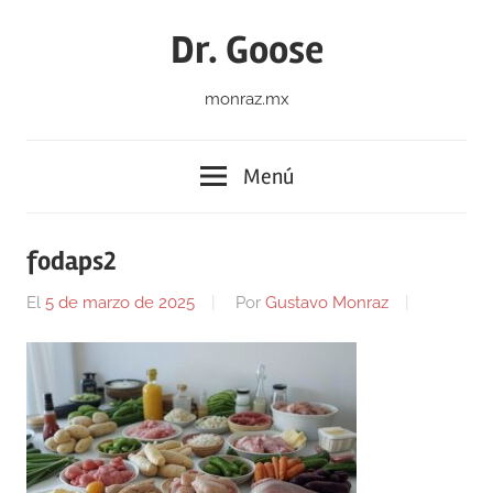
Saltar
Dr. Goose
al
contenido
monraz.mx
Menú
fodaps2
El
5 de marzo de 2025
Por
Gustavo Monraz