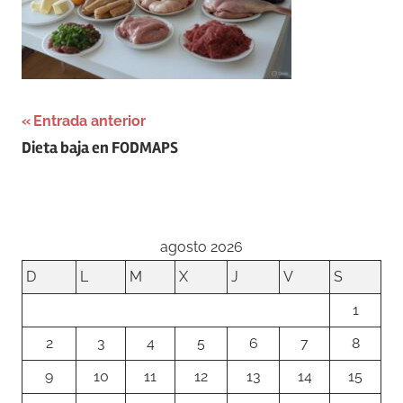
Navegación
Entrada anterior
Dieta baja en FODMAPS
de
entradas
agosto 2026
D
L
M
X
J
V
S
1
2
3
4
5
6
7
8
9
10
11
12
13
14
15