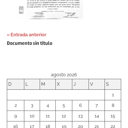
Navegación
Entrada anterior
Documento sin título
de
entradas
agosto 2026
D
L
M
X
J
V
S
1
2
3
4
5
6
7
8
9
10
11
12
13
14
15
16
17
18
19
20
21
22