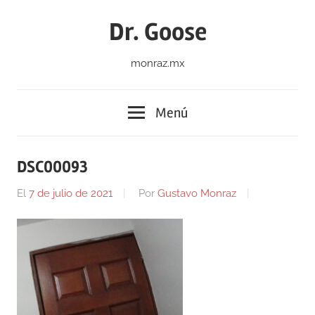
Saltar
Dr. Goose
al
contenido
monraz.mx
Menú
DSC00093
El
7 de julio de 2021
Por
Gustavo Monraz