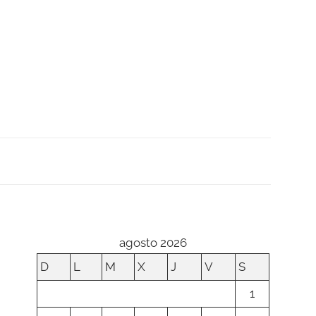
agosto 2026
D
L
M
X
J
V
S
1