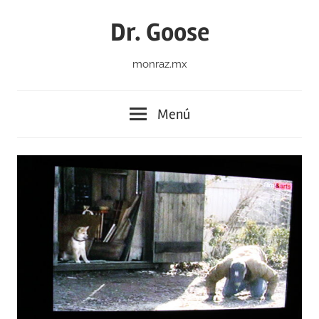
Saltar
Dr. Goose
al
contenido
monraz.mx
Menú