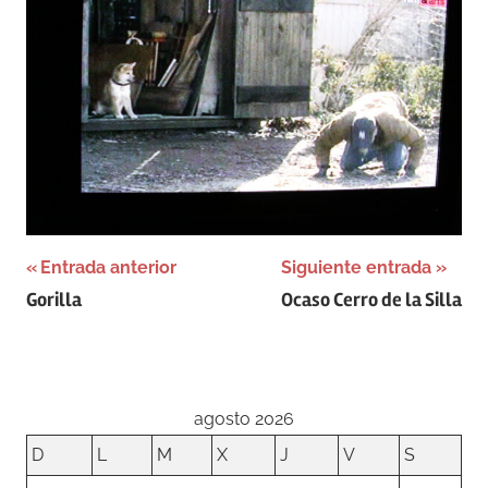
Navegación
Entrada anterior
Siguiente entrada
Gorilla
Ocaso Cerro de la Silla
de
entradas
agosto 2026
D
L
M
X
J
V
S