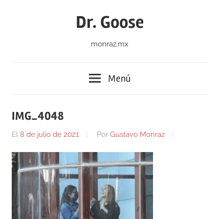
Saltar
Dr. Goose
al
contenido
monraz.mx
Menú
IMG_4048
El
8 de julio de 2021
Por
Gustavo Monraz