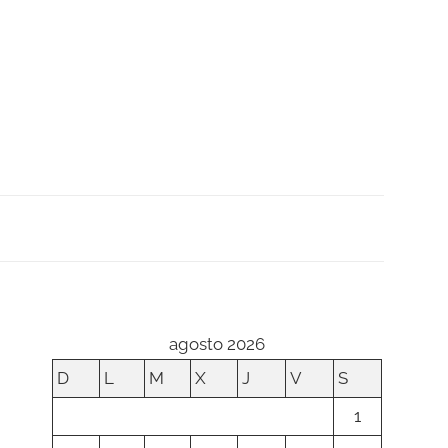
agosto 2026
D
L
M
X
J
V
S
1