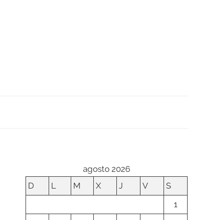
agosto 2026
D
L
M
X
J
V
S
1