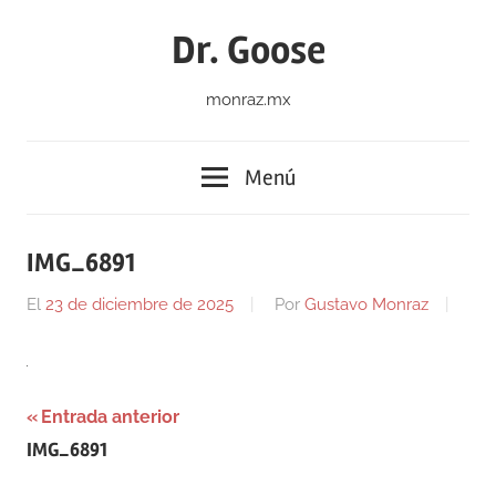
Saltar
Dr. Goose
al
contenido
monraz.mx
Menú
IMG_6891
El
23 de diciembre de 2025
Por
Gustavo Monraz
Navegación
Entrada anterior
IMG_6891
de