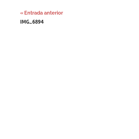
Navegación
Entrada anterior
IMG_6894
de
entradas