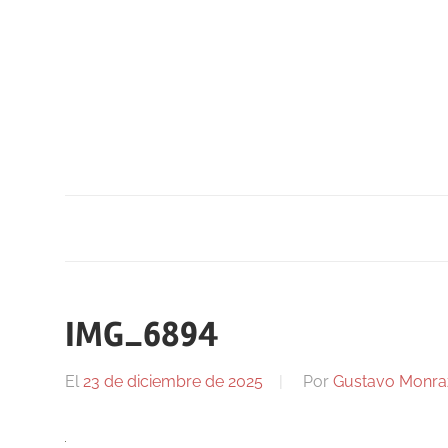
Saltar
al
contenido
IMG_6894
El
23 de diciembre de 2025
Por
Gustavo Monra