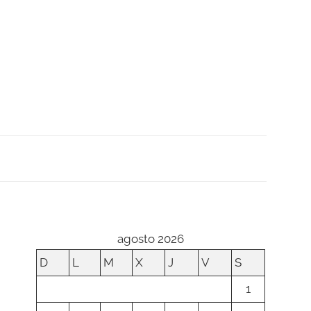
agosto 2026
D
L
M
X
J
V
S
1