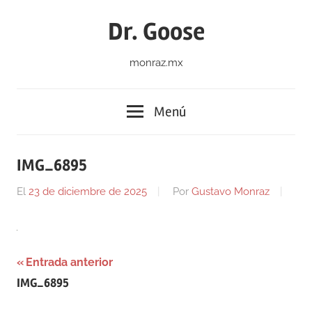
Saltar
Dr. Goose
al
contenido
monraz.mx
Menú
IMG_6895
El
23 de diciembre de 2025
Por
Gustavo Monraz
Navegación
Entrada anterior
IMG_6895
de