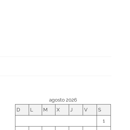
agosto 2026
D
L
M
X
J
V
S
1