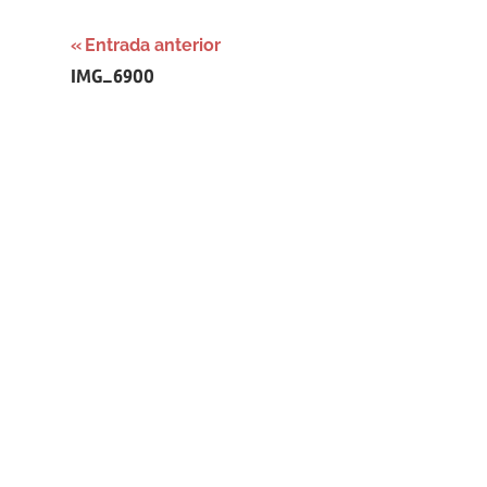
Navegación
Entrada anterior
IMG_6900
de
entradas