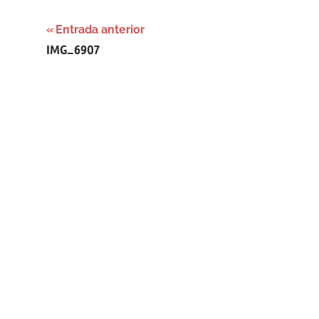
Navegación
Entrada anterior
IMG_6907
de
entradas