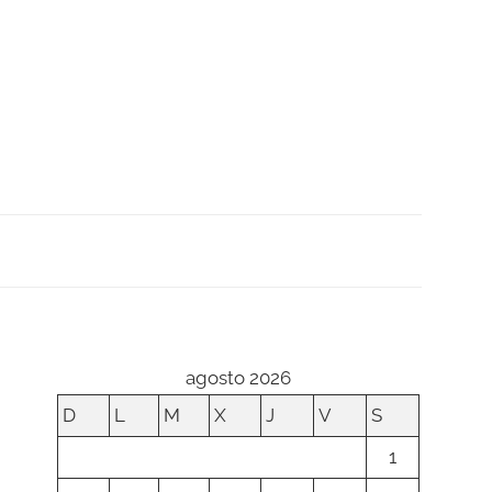
agosto 2026
D
L
M
X
J
V
S
1