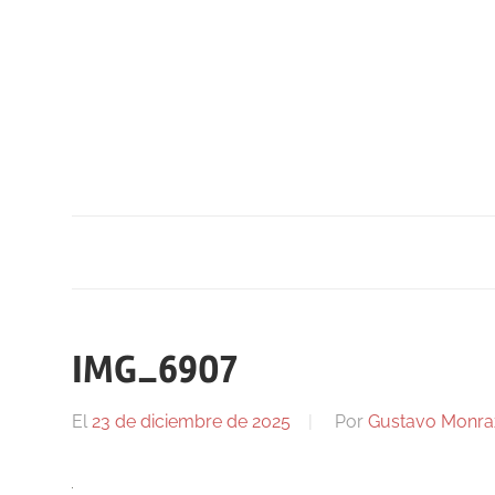
Saltar
al
contenido
IMG_6907
El
23 de diciembre de 2025
Por
Gustavo Monra