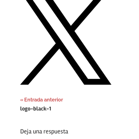
Navegación
Entrada anterior
logo-black-1
de
entradas
Deja una respuesta