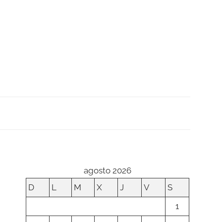
agosto 2026
D
L
M
X
J
V
S
1