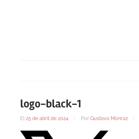
Saltar
al
contenido
logo-black-1
El
25 de abril de 2024
Por
Gustavo Monraz