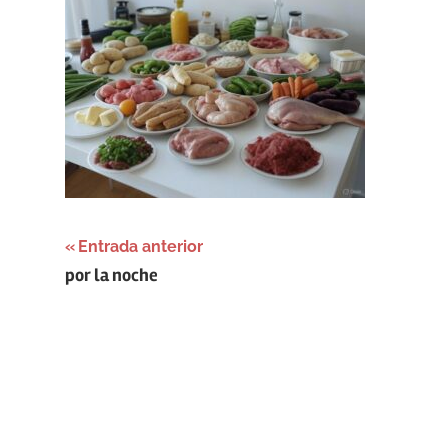
Navegación
Entrada anterior
por la noche
de
entradas