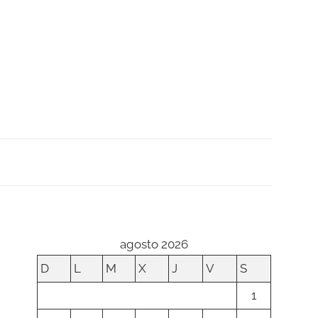
agosto 2026
D
L
M
X
J
V
S
1