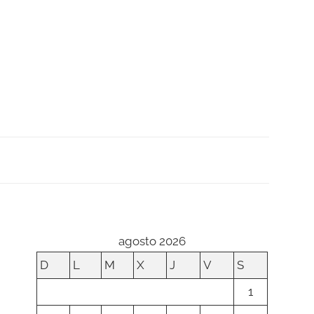
agosto 2026
D
L
M
X
J
V
S
1