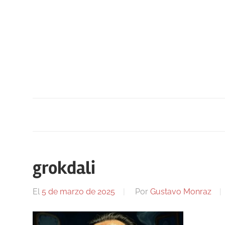
Saltar
al
contenido
grokdali
El
5 de marzo de 2025
Por
Gustavo Monraz