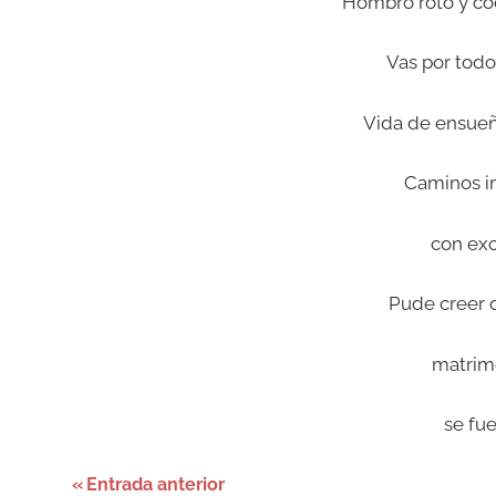
Hombro roto y co
Vas por tod
Vida de ensueñ
Caminos i
con exc
Pude creer 
matrim
se fu
Navegación
Etiquetada
Entrada anterior