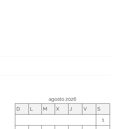
agosto 2026
D
L
M
X
J
V
S
1