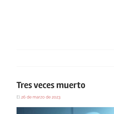
Saltar
al
contenido
Tres veces muerto
El
26 de marzo de 2023
Por
En
Gustavo
Blog
,
Monraz
Olvidada