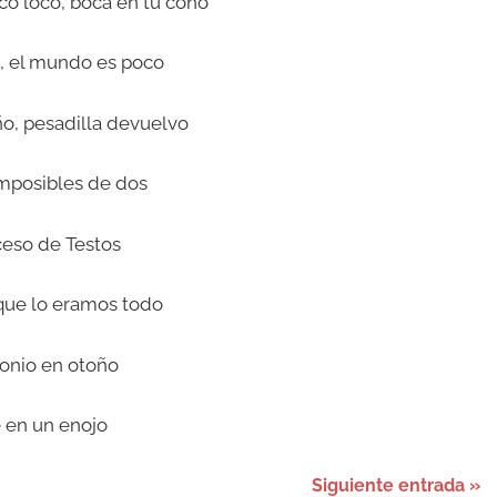
co loco, boca en tu coño
o, el mundo es poco
o, pesadilla devuelvo
mposibles de dos
eso de Testos
que lo eramos todo
onio en otoño
e en un enojo
Siguiente entrada