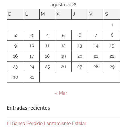
agosto 2026
Familiar
,
UMF
D
L
M
X
J
V
S
1
2
3
4
5
6
7
8
9
10
11
12
13
14
15
16
17
18
19
20
21
22
23
24
25
26
27
28
29
30
31
« Mar
Entradas recientes
El Ganso Perdido Lanzamiento Estelar