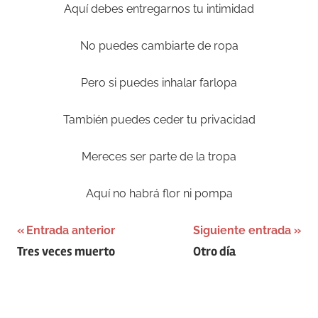
Aquí debes entregarnos tu intimidad
No puedes cambiarte de ropa
Pero si puedes inhalar farlopa
También puedes ceder tu privacidad
Mereces ser parte de la tropa
Aquí no habrá flor ni pompa
Navegación
Etiquetada
Entrada anterior
Siguiente entrada
Tres veces muerto
Otro día
como
de
Amigos
,
entradas
Libertad
,
Médicina