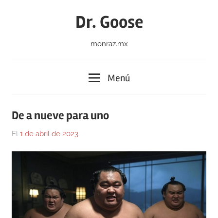
Saltar
Dr. Goose
al
contenido
monraz.mx
Menú
De a nueve para uno
El
1 de abril de 2023
Por
En
Gustavo
Blog
,
Monraz
Olvidada
poesía