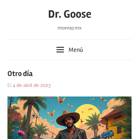
Saltar
Dr. Goose
al
contenido
monraz.mx
Menú
Otro día
El
4 de abril de 2023
Por
En
Gustavo
Blog
,
Monraz
Olvidada
poesía