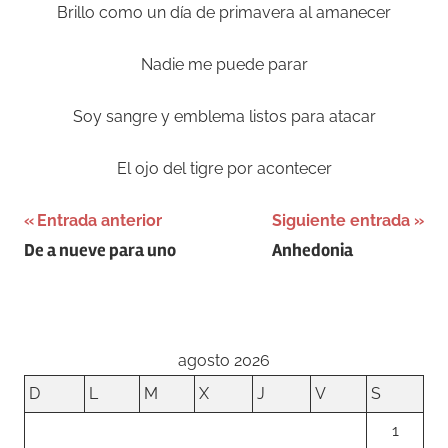
Brillo como un día de primavera al amanecer
Nadie me puede parar
Soy sangre y emblema listos para atacar
El ojo del tigre por acontecer
Navegación
Etiquetada
Entrada anterior
Siguiente entrada
De a nueve para uno
Anhedonia
como
de
alegria
,
entradas
Libertad
,
sueño
agosto 2026
D
L
M
X
J
V
S
1